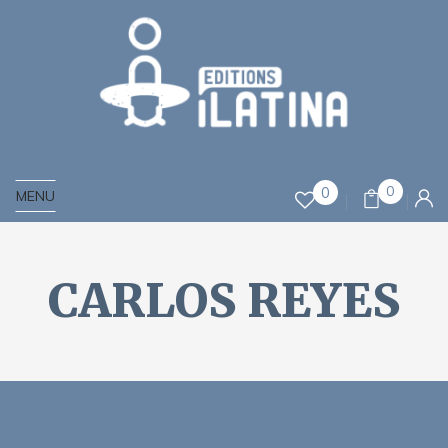
0
0
MENU
CARLOS REYES