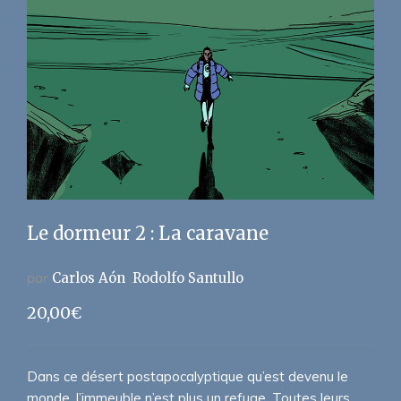
Le dormeur 2 : La caravane
par
Carlos Aón
Rodolfo Santullo
20,00
€
Dans ce désert postapocalyptique qu’est devenu le
monde, l’immeuble n’est plus un refuge. Toutes leurs