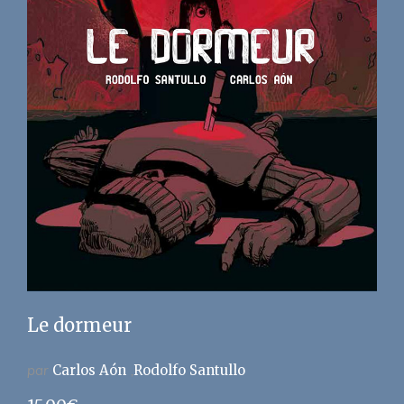
Le dormeur
par
Carlos Aón
Rodolfo Santullo