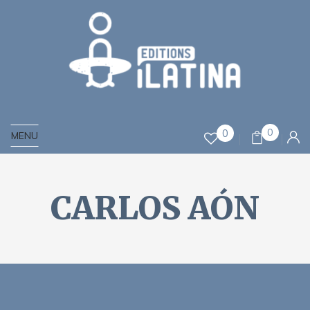
0
0
MENU
CARLOS AÓN