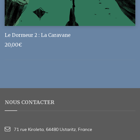
Le Dormeur 2 : La Caravane
20,00
€
NOUS CONTACTER
71 rue Kiroleta, 64480 Ustaritz, France