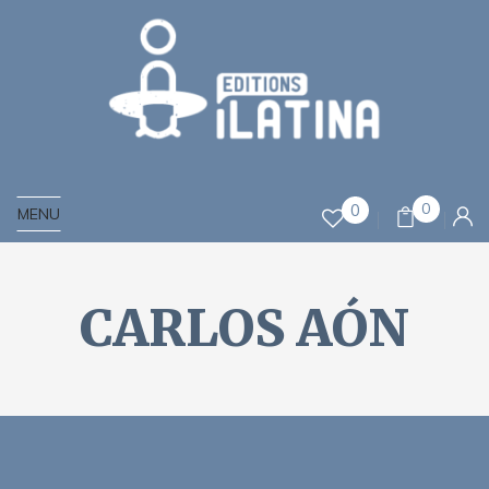
0
0
MENU
CARLOS AÓN