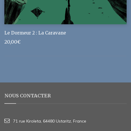
Le Dormeur 2 : La Caravane
20,00
€
NOUS CONTACTER
71 rue Kiroleta, 64480 Ustaritz, France