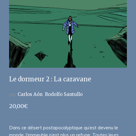
Le dormeur 2 : La caravane
par
Carlos Aón
Rodolfo Santullo
20,00
€
Dans ce désert postapocalyptique qu’est devenu le
monde, l’immeuble n’est plus un refuge. Toutes leurs