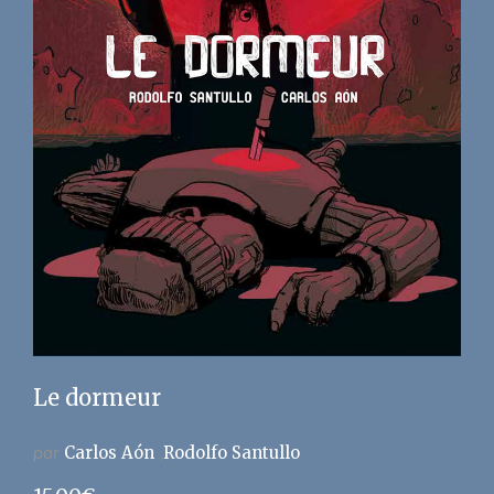
Le dormeur
par
Carlos Aón
Rodolfo Santullo