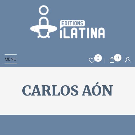
0
0
MENU
CARLOS AÓN