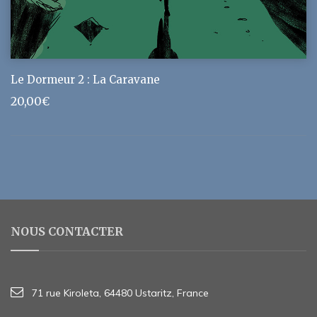
Le Dormeur 2 : La Caravane
20,00
€
NOUS CONTACTER
71 rue Kiroleta, 64480 Ustaritz, France