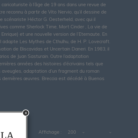
caricaturiste à l’âge de 19 ans dans une revue de
 reconnu à partir de Vito Nervio, qu’il dessine de
e scénariste Héctor G. Oesterheld, avec qui il
atives comme Sherlock Time, Mort Cinder , La vie de
Enrique) et une nouvelle version de l’Eternaute. En
l adapte Les Mythes de Cthulhu, de H. P. Lovecraft.
lisation de Biscavidas et Uncertain Daneri. En 1983, il
ios de Juan Sasturain. Outre l’adaptation
ernières années des histoires d’écrivains tels que
s aveugles, adaptation d’un fragment du roman
s dernières œuvres. Breccia est décédé à Buenos
x
Affichage :
200
 LA