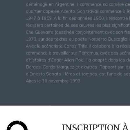
déménage en Argentine. Il commence sa carrière de 
quartier appelée Acento. Son travail commence à être
1947 à 1959. À la fin des années 1950, il rencontre l
réalisera certaines de ses œuvres les plus signific
Che Guevarra (dessinée conjointement avec son fils 
1973, sur des textes du poète Norberto Buscaglia, i
Avec le scénariste Carlos Trillo, il collabore à la réa
commence à travailler sur Perramus, avec des scénar
d’histoires d’Edgar Allan Poe, il a adapté dans les d
Borges, García Márquez et d’autres. Rapport sur le
d’Ernesto Sabato Héros et tombes, est l’une de se
Aires le 10 novembre 1993.
INSCRIPTION À