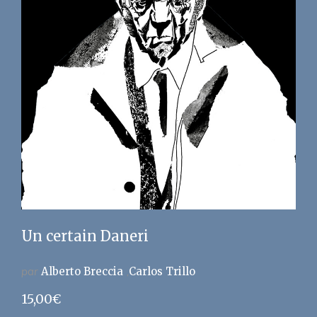
Un certain Daneri
par
Alberto Breccia
Carlos Trillo
15,00
€