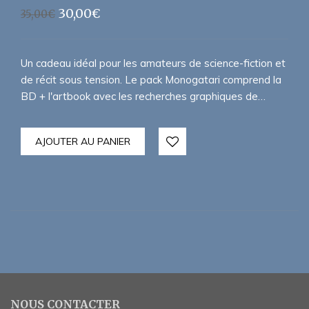
Le
Le
30,00
€
35,00
€
prix
prix
initial
actuel
était :
est :
Un cadeau idéal pour les amateurs de science-fiction et
35,00€.
30,00€.
de récit sous tension. Le pack Monogatari comprend la
BD + l'artbook avec les recherches graphiques de…
AJOUTER AU PANIER
NOUS CONTACTER