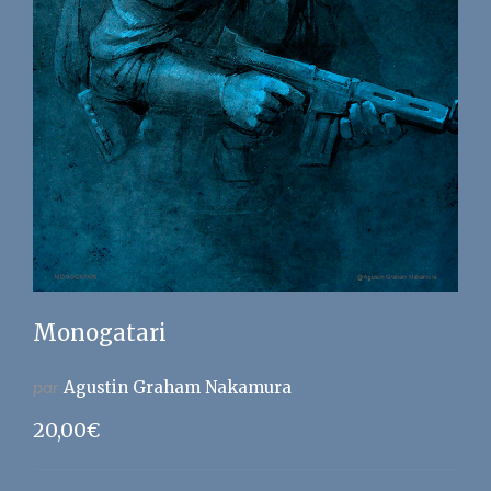
Monogatari
par
Agustin Graham Nakamura
20,00
€