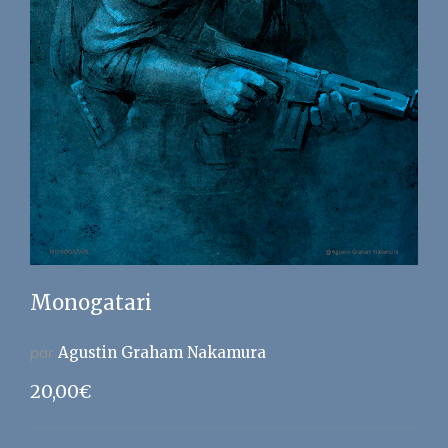
Monogatari
par
Agustin Graham Nakamura
20,00
€