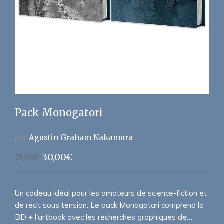
Pack Monogatori
par
Agustin Graham Nakamura
Le
Le
30,00
€
35,00
€
prix
prix
initial
actuel
était :
est :
Un cadeau idéal pour les amateurs de science-fiction et
35,00€.
30,00€.
de récit sous tension. Le pack Monogatari comprend la
BD + l'artbook avec les recherches graphiques de…