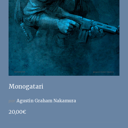
Monogatari
par
Agustin Graham Nakamura
20,00
€