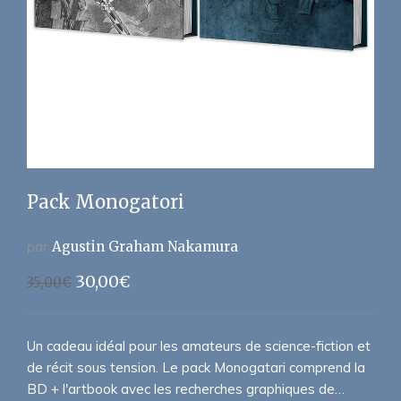
Pack Monogatori
par
Agustin Graham Nakamura
Le
Le
30,00
€
35,00
€
prix
prix
initial
actuel
était :
est :
Un cadeau idéal pour les amateurs de science-fiction et
35,00€.
30,00€.
de récit sous tension. Le pack Monogatari comprend la
BD + l'artbook avec les recherches graphiques de…