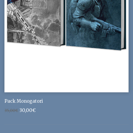
Pack Monogatori
Le
Le
30,00
€
35,00
€
prix
prix
initial
actuel
était :
est :
35,00€.
30,00€.