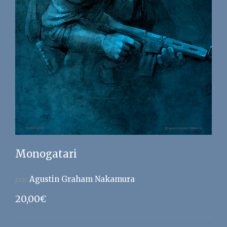
Monogatari
par
Agustin Graham Nakamura
20,00
€