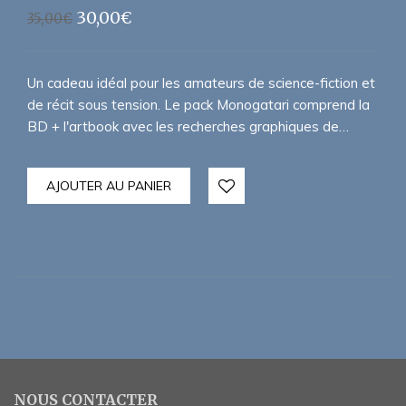
Le
Le
30,00
€
35,00
€
prix
prix
initial
actuel
était :
est :
Un cadeau idéal pour les amateurs de science-fiction et
35,00€.
30,00€.
de récit sous tension. Le pack Monogatari comprend la
BD + l'artbook avec les recherches graphiques de…
AJOUTER AU PANIER
NOUS CONTACTER