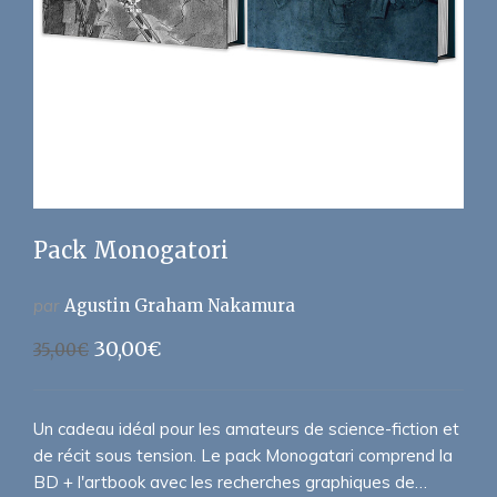
Pack Monogatori
par
Agustin Graham Nakamura
Le
Le
30,00
€
35,00
€
prix
prix
initial
actuel
était :
est :
Un cadeau idéal pour les amateurs de science-fiction et
35,00€.
30,00€.
de récit sous tension. Le pack Monogatari comprend la
BD + l'artbook avec les recherches graphiques de…