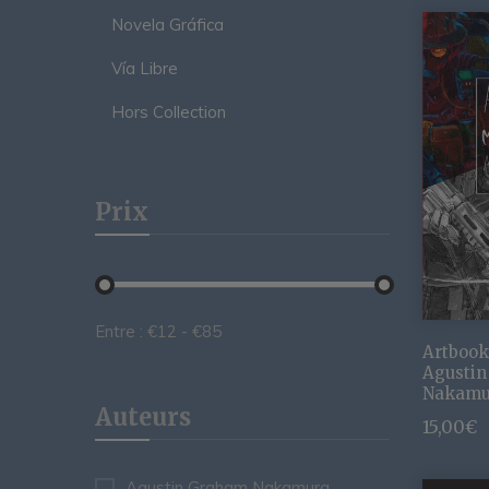
Novela Gráfica
Vía Libre
Hors Collection
Prix
Entre :
€
12
- €
85
Artbook
Agusti
Nakamu
Auteurs
15,00
€
Agustin Graham Nakamura