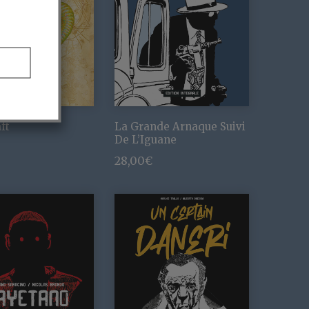
ft
La Grande Arnaque Suivi
De L’Iguane
28,00
€