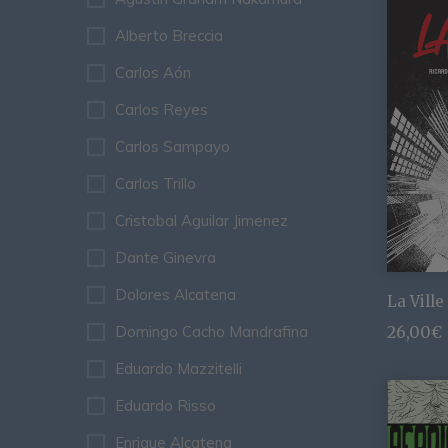
Alberto Breccia
Carlos Aón
Carlos Reyes
Carlos Sampayo
Carlos Trillo
Cristobal Aguilar Jimenez
Dante Ginevra
Dolores Alcatena
La Ville
Domingo Cacho Mandrafina
26,00
€
Eduardo Mazzitelli
Eduardo Risso
Enrique Alcatena