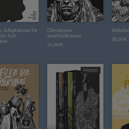
s, Adaptations De
Chroniques
Raksha
ure Sud-
Amérindiennes
18,00
€
aine
24,00
€
PROMO