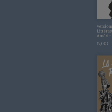
Version
Littérat
Améric
15,00
€