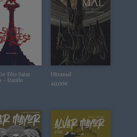
De Tête Saint
Ultramal
 – Danilo
40,00
€
h