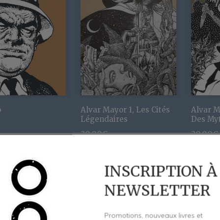
o
Alvar Mayor 1, Les Cités
Alvar M
Légendaires
Des My
30,00
€
30,00
€
INSCRIPTION À
PROMO
NEWSLETTER
Promotions, nouveaux livres et