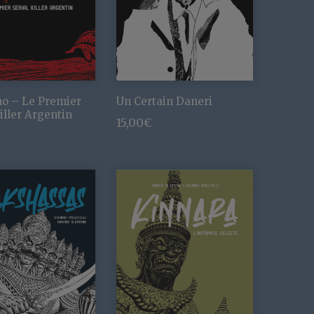
o – Le Premier
Un Certain Daneri
iller Argentin
15,00
€