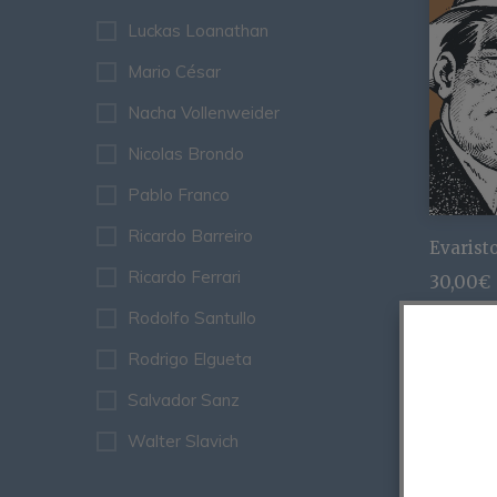
Luckas Loanathan
Mario César
Nacha Vollenweider
Nicolas Brondo
Pablo Franco
Ricardo Barreiro
Evarist
Ricardo Ferrari
30,00
€
Rodolfo Santullo
Rodrigo Elgueta
Salvador Sanz
Walter Slavich