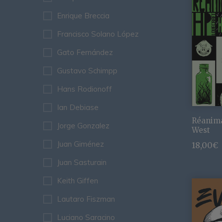
Enrique Breccia
Francisco Solano López
Gato Fernández
Gustavo Schimpp
Hans Rodionoff
Ian Debiase
Réanima
Jorge Gonzalez
West
Juan Giménez
18,00
€
Juan Sasturain
Keith Giffen
Lautaro Fiszman
Luciano Saracino