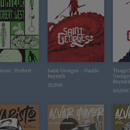
teur : Herbert
Saint Georges – Danilo
Tirage 
Beyruth
Georges
Beyrut
25,00
€
60,00
€