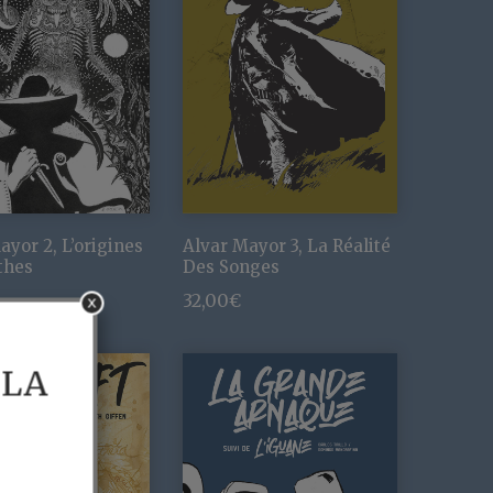
ayor 2, L’origines
Alvar Mayor 3, La Réalité
thes
Des Songes
32,00
€
x
 LA