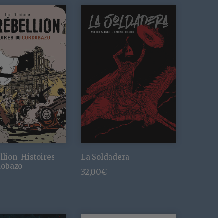
llion, Histoires
La Soldadera
dobazo
32,00
€