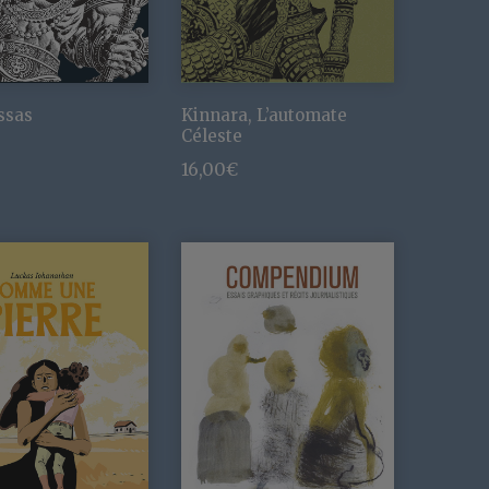
ssas
Kinnara, L’automate
Céleste
16,00
€