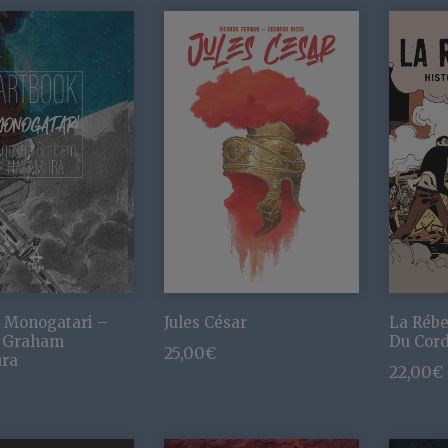
 Monogatari –
Jules César
La Rébe
n Graham
Du Cor
25,00
€
ra
22,00
€