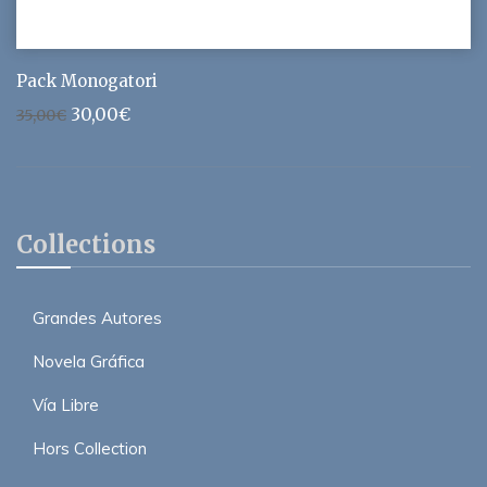
Pack Monogatori
Le
Le
30,00
€
35,00
€
prix
prix
initial
actuel
était :
est :
35,00€.
30,00€.
Collections
Grandes Autores
Novela Gráfica
Vía Libre
Hors Collection