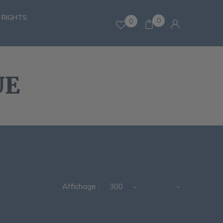
 RIGHTS
0
0
UE
Affichage :
300