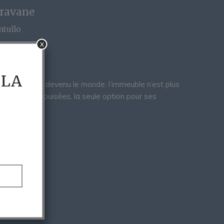
aravane
ntullo
x
 LA
tique qu’est devenu le monde, l’immeuble n’est plus
ources sont épuisées, la seule option pour ses