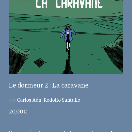
Le dormeur 2 : La caravane
par
Carlos Aón
Rodolfo Santullo
20,00
€