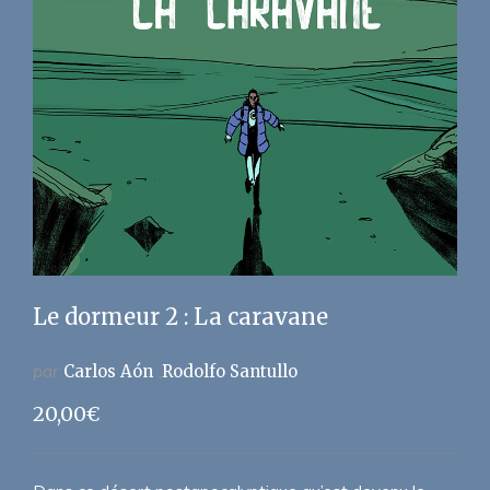
Le dormeur 2 : La caravane
par
Carlos Aón
Rodolfo Santullo
20,00
€