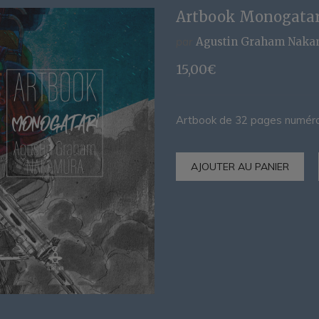
Artbook Monogata
par
Agustin Graham Naka
15,00
€
Artbook de 32 pages numéroté
AJOUTER AU PANIER