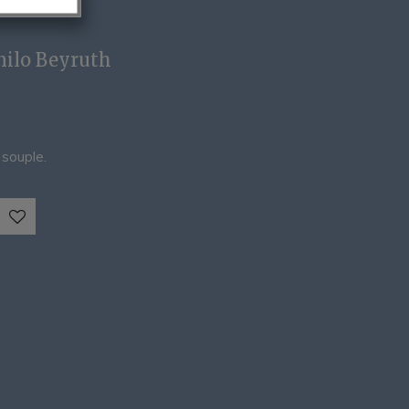
nilo Beyruth
e souple.