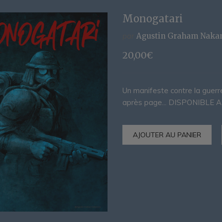
Monogatari
par
Agustin Graham Naka
20,00
€
Un manifeste contre la guer
après page... DISPONIBLE
AJOUTER AU PANIER