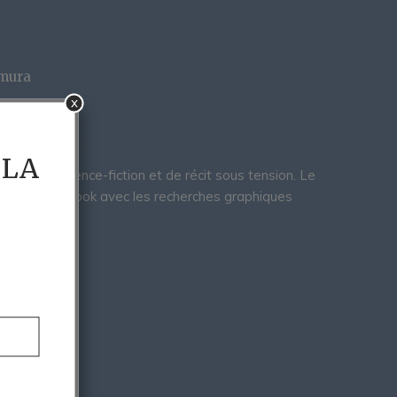
mura
x
 LA
eurs de science-fiction et de récit sous tension. Le
 BD + l'artbook avec les recherches graphiques