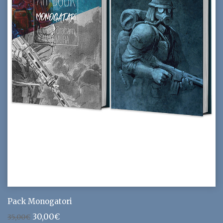
Pack Monogatori
Le
Le
30,00
€
35,00
€