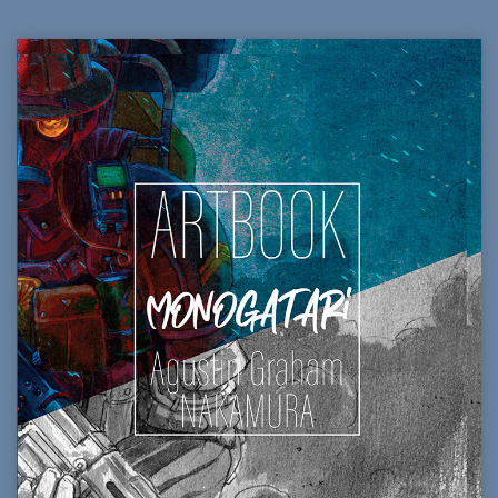
prix
prix
initial
actuel
était :
est :
35,00€.
30,00€.