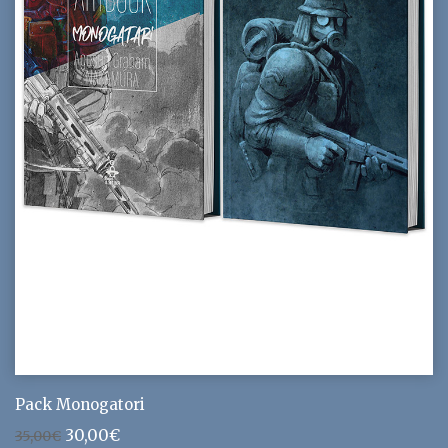
Pack Monogatori
Le
Le
30,00
€
35,00
€