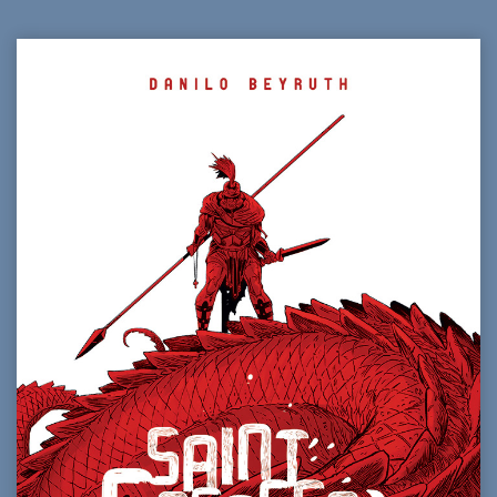
prix
prix
initial
actuel
était :
est :
35,00€.
30,00€.