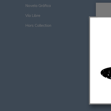
Novela Gráfica
Vía Libre
Hors Collection
Tirage 
Georges
Beyruth
60,00
€