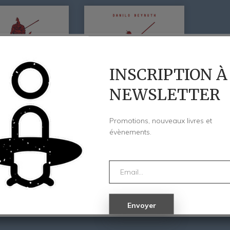
INSCRIPTION À
NEWSLETTER
Promotions, nouveaux livres et
évènements.
De Tête Saint
Saint Georges – Danilo
 – Danilo
Beyruth
25,00
€