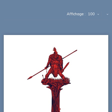
Affichage :
100