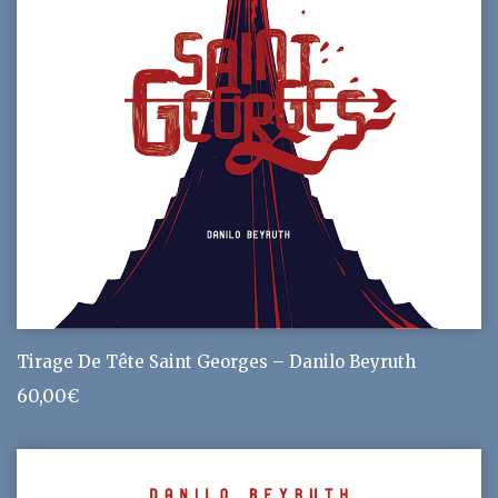
Tirage De Tête Saint Georges – Danilo Beyruth
60,00
€