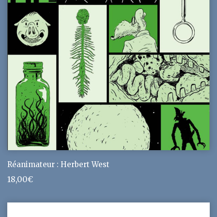
Réanimateur : Herbert West
18,00
€