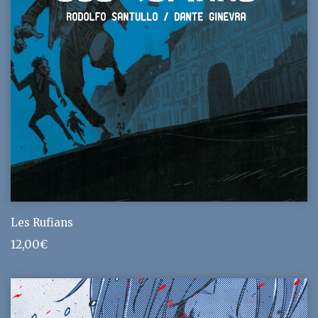
Les Rufians
12,00
€