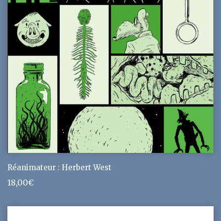
Réanimateur : Herbert West
18,00
€