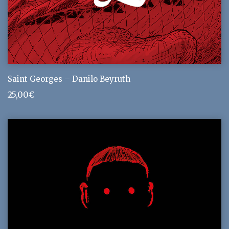
Saint Georges – Danilo Beyruth
25,00
€