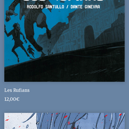
Les Rufians
12,00
€