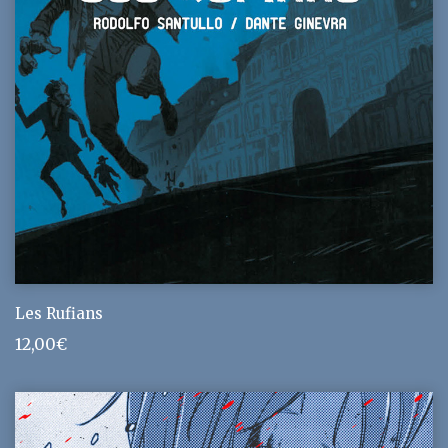
Les Rufians
12,00
€