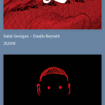
Saint Georges – Danilo Beyruth
25,00
€