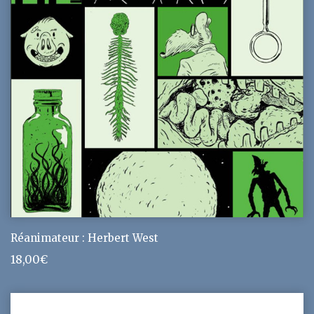
Réanimateur : Herbert West
18,00
€