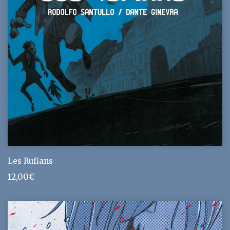
Les Rufians
12,00
€