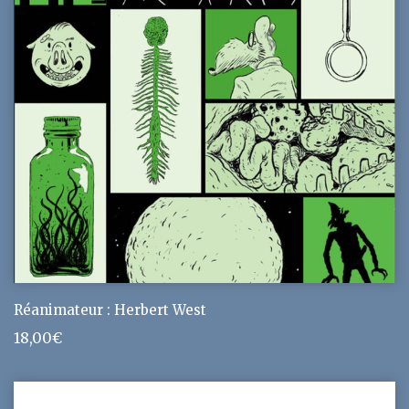
Réanimateur : Herbert West
18,00
€