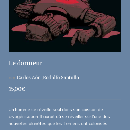
Le dormeur
par
Carlos Aón
Rodolfo Santullo
15,00
€
Un homme se réveille seul dans son caisson de
cryogénisation. Il aurait dû se réveiller sur l'une des
nouvelles planètes que les Terriens ont colonisés…