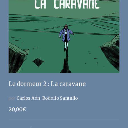
Le dormeur 2 : La caravane
par
Carlos Aón
Rodolfo Santullo
20,00
€