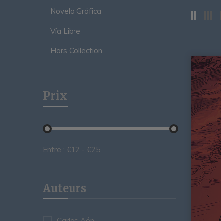
Novela Gráfica
Vía Libre
Hors Collection
Prix
Entre :
€
12
- €
25
Auteurs
Carlos Aón