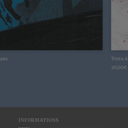
ians
Terra A
20,00
€
INFORMATIONS