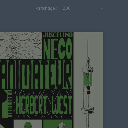
Affichage :
200