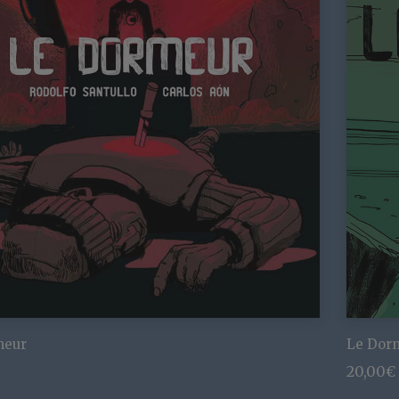
meur
Le Dorm
20,00
€