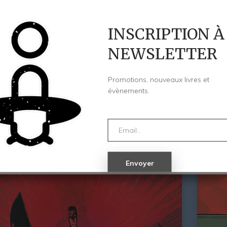
INSCRIPTION À
NEWSLETTER
eorges – Danilo Beyruth
Cayetan
12,00
€
Promotions, nouveaux livres et
évènements.