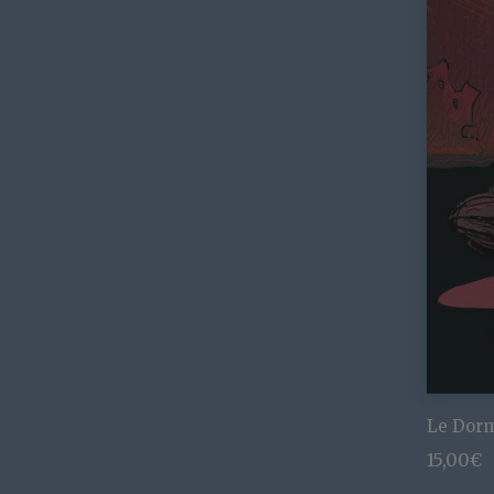
Le Dor
15,00
€