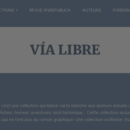
CTIONS
REVUE (P)REPUBLICA
AUTEURS
FOREIGN
VÍA LIBRE
e c’est une collection qui laisse carte blanche aux auteurs actuel
iction, horreur, aventures, récit historique… Cette collection accu
 qui ne font pas du roman graphique. Une collection vivifiante, tru