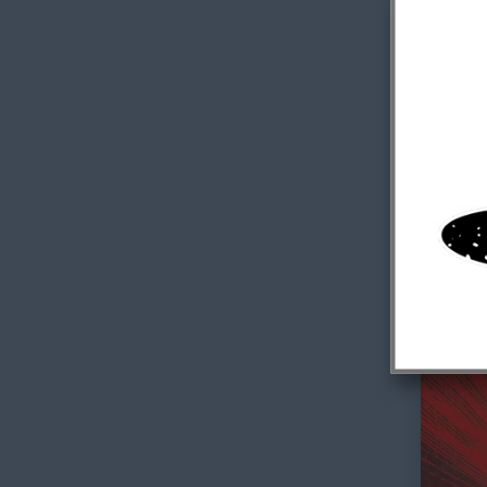
Saint G
25,00
€