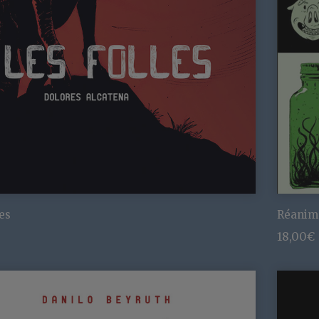
es
Réanima
18,00
€