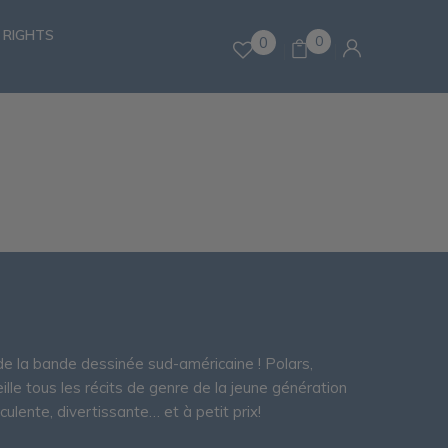
 RIGHTS
0
0
s de la bande dessinée sud-américaine ! Polars,
eille tous les récits de genre de la jeune génération
culente, divertissante… et à petit prix!