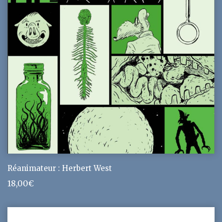
Réanimateur : Herbert West
18,00
€