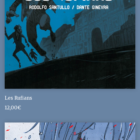
Les Rufians
12,00
€