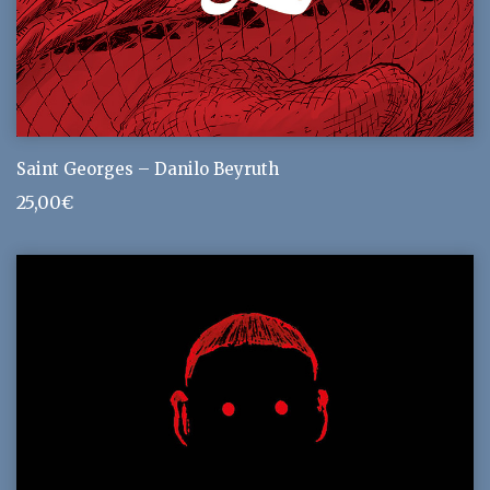
Saint Georges – Danilo Beyruth
25,00
€