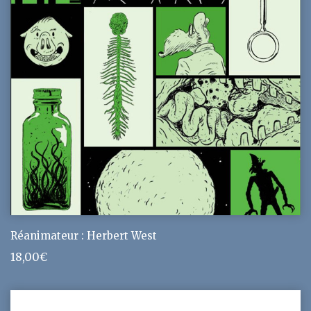
Réanimateur : Herbert West
18,00
€