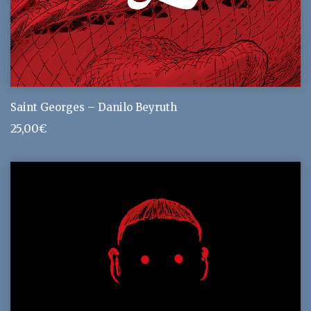
Saint Georges – Danilo Beyruth
25,00
€