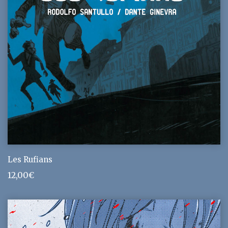
Les Rufians
12,00
€