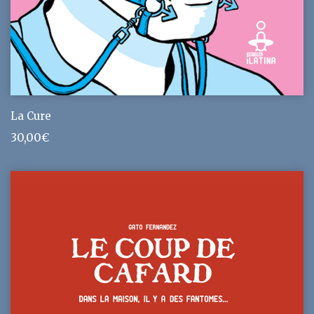
La Cure
30,00
€