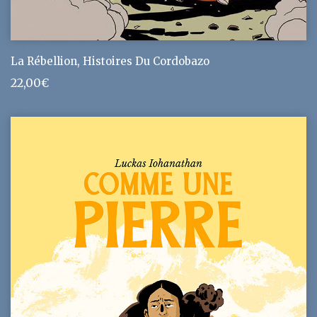
La Rébellion, Histoires Du Cordobazo
22,00
€