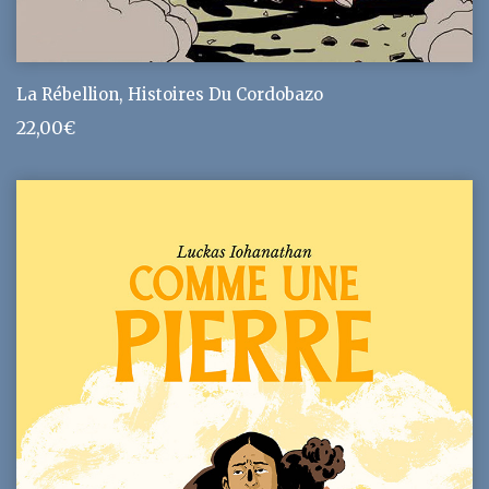
La Rébellion, Histoires Du Cordobazo
22,00
€