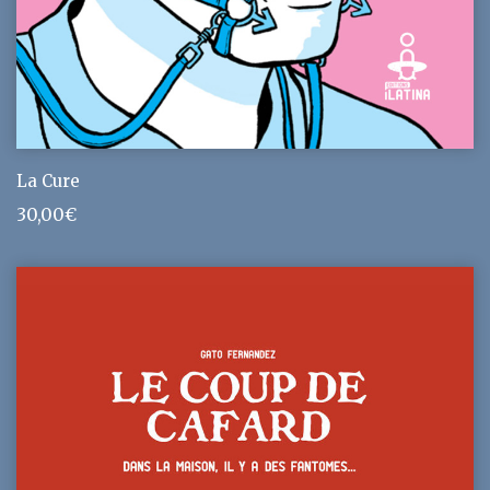
La Cure
30,00
€