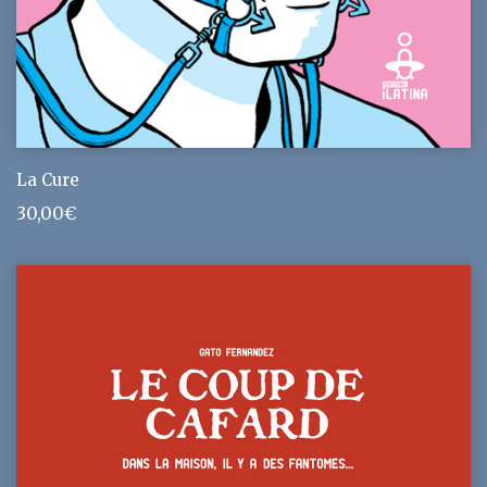
La Cure
30,00
€