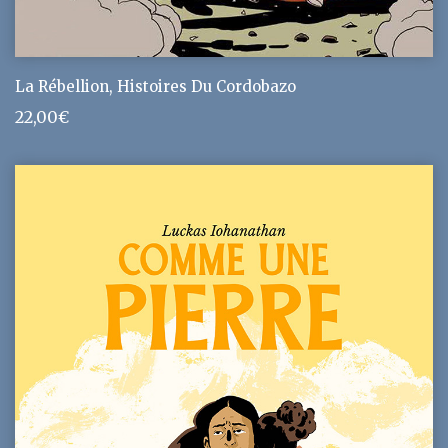
La Rébellion, Histoires Du Cordobazo
22,00
€