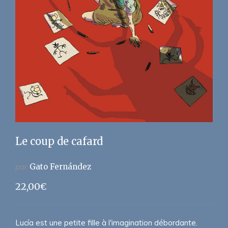
Le coup de cafard
par
Gato Fernández
22,00
€
Lucía est une petite fille à l'imagination débordante.