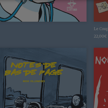
Le Coup
22,00
€