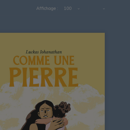
Affichage :
100