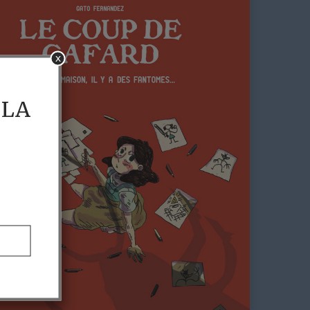
x
 LA