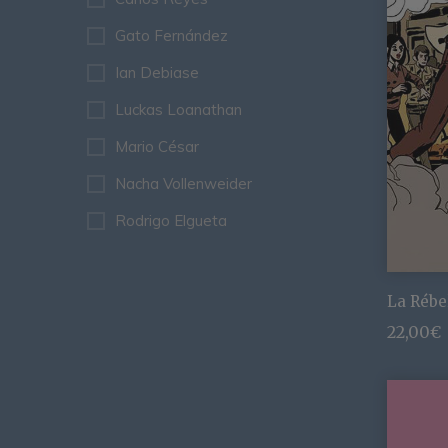
Gato Fernández
Ian Debiase
Luckas Loanathan
Mario César
Nacha Vollenweider
Rodrigo Elgueta
La Rébe
22,00
€