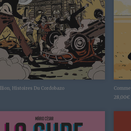
llion, Histoires Du Cordobazo
Comme 
28,00
€