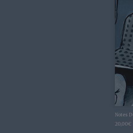
Notes D
20,00
€