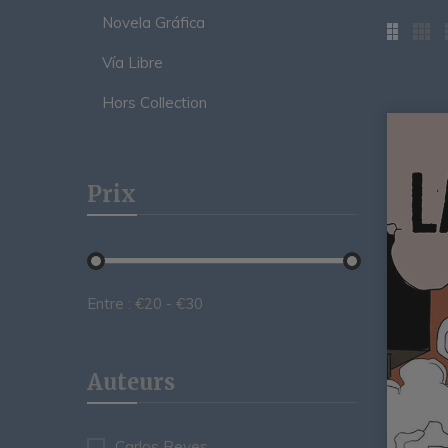
Novela Gráfica
Vía Libre
Hors Collection
Prix
Entre :
€
20
- €
30
Auteurs
Carlos Reyes