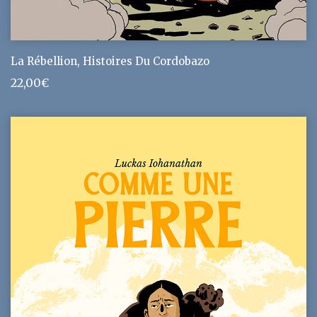
La Rébellion, Histoires Du Cordobazo
22,00
€