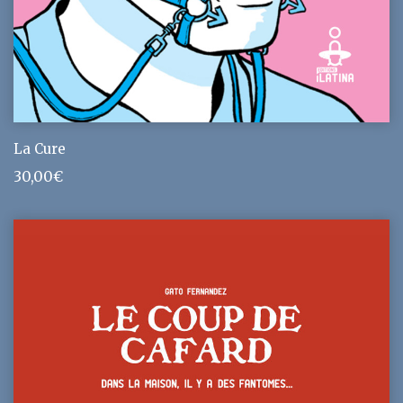
La Cure
30,00
€