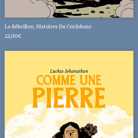
La Rébellion, Histoires Du Cordobazo
22,00
€