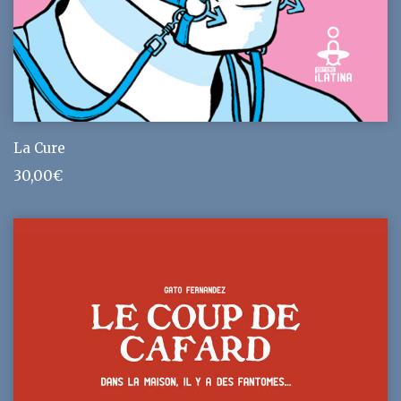
La Cure
30,00
€