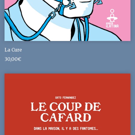
La Cure
30,00
€