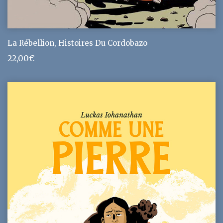
La Rébellion, Histoires Du Cordobazo
22,00
€