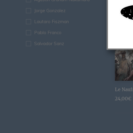
Jorge Gonzalez
Lautaro Fiszman
Pablo Franco
Salvador Sanz
Le Nauf
24,00
€