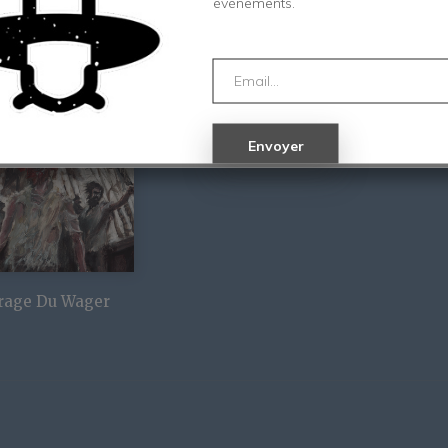
évènements.
rage Du Wager