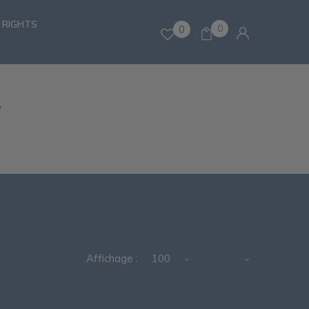
 RIGHTS
0
0
N
Affichage :
100