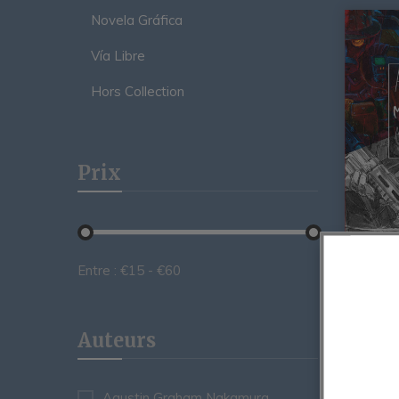
Novela Gráfica
Vía Libre
Hors Collection
Prix
Entre :
€
15
- €
60
Artbook
Agusti
Nakamu
Auteurs
15,00
€
Agustin Graham Nakamura