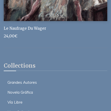
Le Naufrage Du Wager
24,00
€
Collections
Grandes Autores
Novela Gráfica
Vía Libre