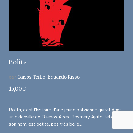
Bolita
par
Carlos Trillo
Eduardo Risso
15,00
€
Bolita, c'est l'histoire d'une jeune bolivienne qui vit dans
un bidonville de Buenos Aires. Rosmery Ajata, tel est
son nom, est petite, pas très belle,…