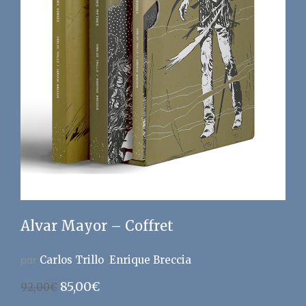
Alvar Mayor – Coffret
par
Carlos Trillo
Enrique Breccia
Le
Le
85,00
€
92,00
€
prix
prix