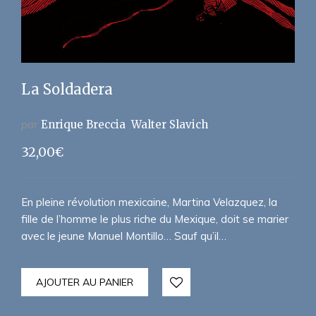
La Soldadera
par
Enrique Breccia
Walter Slavich
32,00
€
En pleine révolution mexicaine, Martina Velazquez, la
fille de l’homme le plus riche du Mexique, doit se marier
avec le jeune Manuel Montillo… Sauf qu’il…
AJOUTER AU PANIER