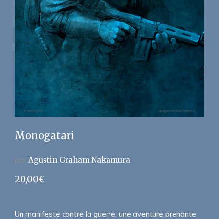
Monogatari
par
Agustin Graham Nakamura
20,00
€
Un manifeste contre la guerre, une aventure prenante