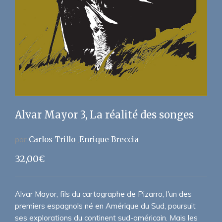
Alvar Mayor 3, La réalité des songes
par
Carlos Trillo
Enrique Breccia
32,00
€
Alvar Mayor, fils du cartographe de Pizarro, l'un des
premiers espagnols né en Amérique du Sud, poursuit
ses explorations du continent sud-américain. Mais les