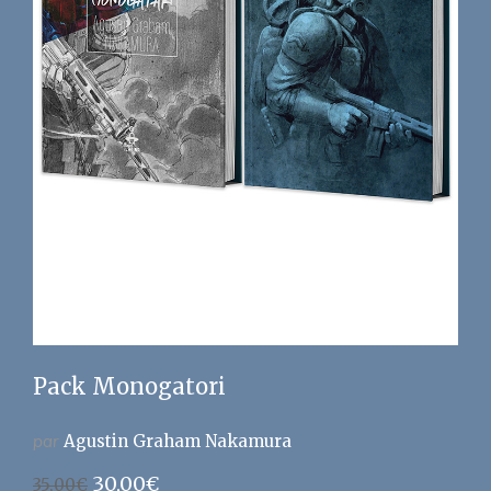
Pack Monogatori
par
Agustin Graham Nakamura
Le
Le
30,00
€
35,00
€